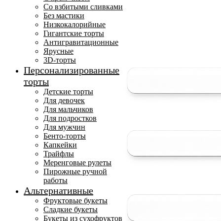
Со взбитыми сливками
Без мастики
Низкокалорийные
Гигантские торты
Антигравитационные
Ярусные
3D-торты
Персонализированные
торты
Детские торты
Для девочек
Для мальчиков
Для подростков
Для мужчин
Бенто-торты
Капкейки
Трайфлы
Меренговые рулеты
Пирожные ручной
работы
Альтернативные
Фруктовые букеты
Сладкие букеты
Букеты из сухофруктов