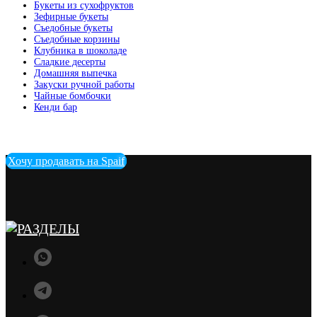
Букеты из сухофруктов
Зефирные букеты
Съедобные букеты
Съедобные корзины
Клубника в шоколаде
Сладкие десерты
Домашняя выпечка
Закуски ручной работы
Чайные бомбочки
Кенди бар
Хочу продавать на Spaif