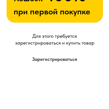
Кэшбэк баллами от полученных
услуг в заведениях
твоего города
Активировать карту
Получи статус “ULTRA” в подарок!