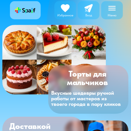
Меню
Избранное
Вход
Торты для
мальчиков
Вкусные шедевры ручной
работы от мастеров из
твоего города в пару кликов
Доставкой
займемся мы
Доставка на авто курьером
Spaif по городу бесплатная
Доставка в пригород до 30
км от города с доплатой
клиента 625р.