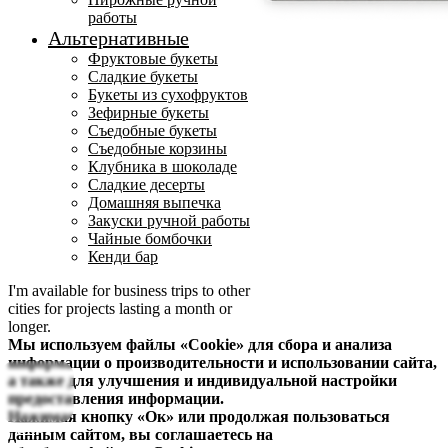
работы
Альтернативные
Фруктовые букеты
Сладкие букеты
Букеты из сухофруктов
Зефирные букеты
Съедобные букеты
Съедобные корзины
Клубника в шоколаде
Сладкие десерты
Домашняя выпечка
Закуски ручной работы
Чайные бомбочки
Кенди бар
I'm available for business trips to other
cities for projects lasting a month or
longer.
Мы используем файлы «Cookie» для сбора и анализа
информации о производительности и использовании сайта,
а также для улучшения и индивидуальной настройки
предоставления информации.
Нажимая кнопку «Ок» или продолжая пользоваться
Вход
данным сайтом, вы соглашаетесь на