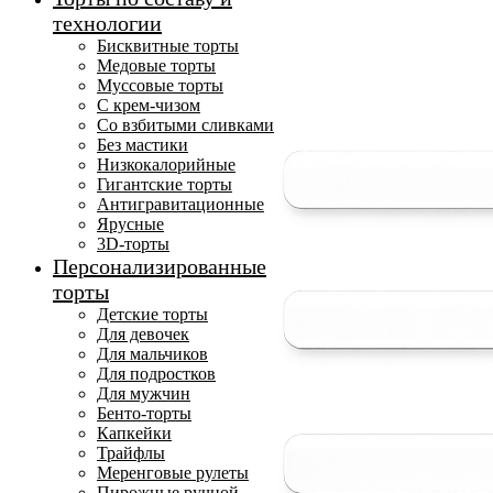
технологии
Бисквитные торты
Медовые торты
Муссовые торты
С крем-чизом
Со взбитыми сливками
Без мастики
Низкокалорийные
Гигантские торты
Антигравитационные
Ярусные
3D-торты
Персонализированные
торты
Детские торты
Для девочек
Для мальчиков
Для подростков
Для мужчин
Бенто-торты
Капкейки
Трайфлы
Меренговые рулеты
Пирожные ручной