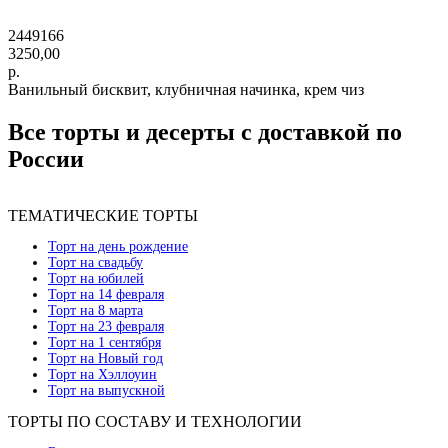
2449166
3250,00
р.
Ванильный бисквит, клубничная начинка, крем чиз
Все торты и десерты с доставкой по
России
ТЕМАТИЧЕСКИЕ ТОРТЫ
Торт на день рождение
Торт на свадьбу
Торт на юбилей
Торт на 14 февраля
Торт на 8 марта
Торт на 23 февраля
Торт на 1 сентября
Торт на Новый год
Торт на Хэллоуин
Торт на выпускной
ТОРТЫ ПО СОСТАВУ И ТЕХНОЛОГИИ