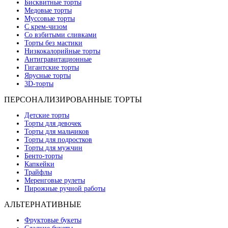
Бисквитные торты
Медовые торты
Муссовые торты
С крем-чизом
Со взбитыми сливками
Торты без мастики
Низкокалорийные торты
Антигравитационные
Гигантские торты
Ярусные торты
3D-торты
ПЕРСОНАЛИЗИРОВАННЫЕ ТОРТЫ
Детские торты
Торты для девочек
Торты для мальчиков
Торты для подростков
Торты для мужчин
Бенто-торты
Капкейки
Трайфлы
Меренговые рулеты
Пирожные ручной работы
АЛЬТЕРНАТИВНЫЕ
Фруктовые букеты