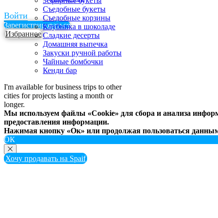
Зефирные букеты
Съедобные букеты
Войти
Съедобные корзины
Зарегистрироваться
Клубника в шоколаде
Избранное
Сладкие десерты
Домашняя выпечка
Закуски ручной работы
Чайные бомбочки
Кенди бар
I'm available for business trips to other
cities for projects lasting a month or
longer.
Мы используем файлы «Cookie» для сбора и анализа информ
предоставления информации.
Нажимая кнопку «Ок» или продолжая пользоваться данным 
ОК
Хочу продавать на Spaif