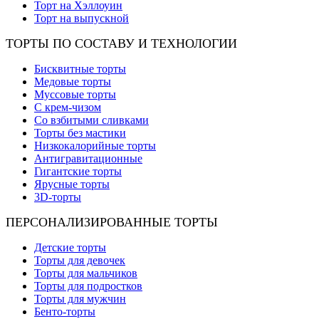
Торт на Хэллоуин
Торт на выпускной
ТОРТЫ ПО СОСТАВУ И ТЕХНОЛОГИИ
Бисквитные торты
Медовые торты
Муссовые торты
С крем-чизом
Со взбитыми сливками
Торты без мастики
Низкокалорийные торты
Антигравитационные
Гигантские торты
Ярусные торты
3D-торты
ПЕРСОНАЛИЗИРОВАННЫЕ ТОРТЫ
Детские торты
Торты для девочек
Торты для мальчиков
Торты для подростков
Торты для мужчин
Бенто-торты