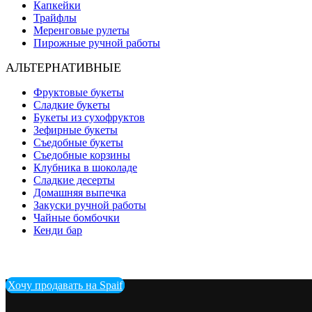
Капкейки
Трайфлы
Меренговые рулеты
Пирожные ручной работы
АЛЬТЕРНАТИВНЫЕ
Фруктовые букеты
Сладкие букеты
Букеты из сухофруктов
Зефирные букеты
Съедобные букеты
Съедобные корзины
Клубника в шоколаде
Сладкие десерты
Домашняя выпечка
Закуски ручной работы
Чайные бомбочки
Кенди бар
Хочу продавать на Spaif