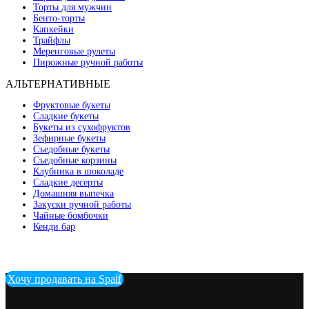
Торты для мужчин
Бенто-торты
Капкейки
Трайфлы
Меренговые рулеты
Пирожные ручной работы
АЛЬТЕРНАТИВНЫЕ
Фруктовые букеты
Сладкие букеты
Букеты из сухофруктов
Зефирные букеты
Съедобные букеты
Съедобные корзины
Клубника в шоколаде
Сладкие десерты
Домашняя выпечка
Закуски ручной работы
Чайные бомбочки
Кенди бар
Хочу продавать на Spaif