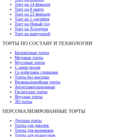
Торт на 14 февраля
Торт на 8 марта
Торт на 23 февраля
Торт на 1 сентября
Торт на Новый год
Торт на Хэллоуин
Торт на выпускной
ТОРТЫ ПО СОСТАВУ И ТЕХНОЛОГИИ
Бисквитные торты
Медовые торты
Муссовые торты
С крем-чизом
Со взбитыми сливками
Торты без мастики
Низкокалорийные торты
Антигравитационные
Гигантские торты
Ярусные торты
3D-торты
ПЕРСОНАЛИЗИРОВАННЫЕ ТОРТЫ
Детские торты
Торты для девочек
Торты для мальчиков
Торты для подростков