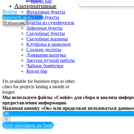
Кенди бар
Альтернативные
Войти
Фруктовые букеты
Сладкие букеты
Зарегистрироваться
Букеты из сухофруктов
Избранное
Зефирные букеты
Съедобные букеты
Съедобные корзины
Клубника в шоколаде
Сладкие десерты
Домашняя выпечка
Закуски ручной работы
Чайные бомбочки
Кенди бар
I'm available for business trips to other
cities for projects lasting a month or
longer.
Мы используем файлы «Cookie» для сбора и анализа информ
предоставления информации.
Нажимая кнопку «Ок» или продолжая пользоваться данным 
ОК
Хочу продавать на Spaif