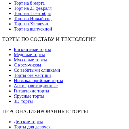
Торт на 8 марта
Торт на 23 февраля
Торт на 1 сентября
Торт на Новый год
Торт на Хэллоуин
Торт на выпускной
ТОРТЫ ПО СОСТАВУ И ТЕХНОЛОГИИ
Бисквитные торты
Медовые торты
Муссовые торты
С крем-чизом
Со взбитыми сливками
Торты без мастики
Низкокалорийные торты
Антигравитационные
Гигантские торты
Ярусные торты
3D-торты
ПЕРСОНАЛИЗИРОВАННЫЕ ТОРТЫ
Детские торты
Торты для девочек