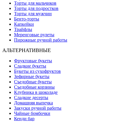
Торты для мальчиков
Торты для подростков
Торты для мужчин
Бенто-торты
Капкейки
Трайфлы
Меренговые рулеты
Пирожные ручной работы
АЛЬТЕРНАТИВНЫЕ
Фруктовые букеты
Сладкие букеты
Букеты из сухофруктов
Зефирные букеты
Съедобные букеты
Съедобные корзины
Клубника в шоколаде
Сладкие десерты
Домашняя выпечка
Закуски ручной работы
Чайные бомбочки
Кенди бар