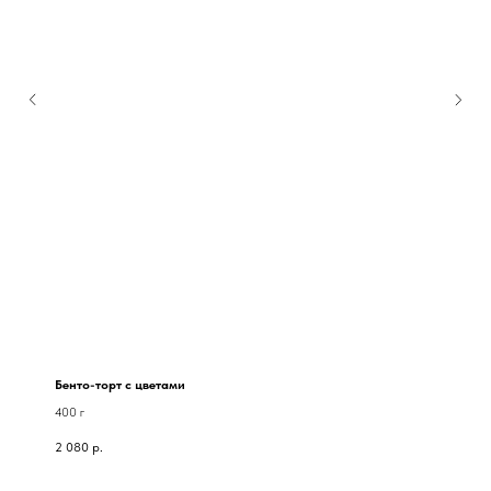
Бенто-торт с цветами
400 г
2 080
р.