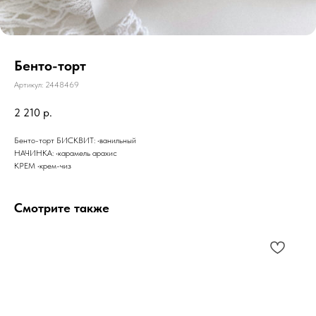
Бенто-торт
Артикул:
2448469
2 210
р.
Бенто-торт БИСКВИТ: •ванильный
НАЧИНКА: •карамель арахис
КРЕМ •крем-чиз
Смотрите также