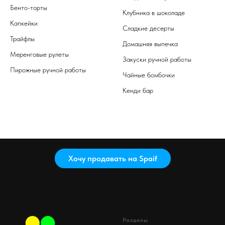
Бенто-торты
Клубника в шоколаде
Капкейки
Сладкие десерты
Трайфлы
Домашняя выпечка
Меренговые рулеты
Закуски ручной работы
Пирожные ручной работы
Чайные бомбочки
Кенди бар
Хочу продавать на Spaif
Разделы