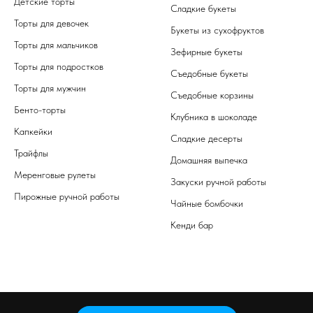
Детские торты
Сладкие букеты
Торты для девочек
Букеты из сухофруктов
Торты для мальчиков
Зефирные букеты
Торты для подростков
Съедобные букеты
Торты для мужчин
Съедобные корзины
Бенто-торты
Клубника в шоколаде
Капкейки
Сладкие десерты
Трайфлы
Домашняя выпечка
Меренговые рулеты
Закуски ручной работы
Пирожные ручной работы
Чайные бомбочки
Кенди бар