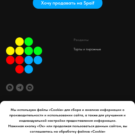
Хочу продавать на Spaif
Разделы
Торты и пирожные
© 2025 Spaif
Мы используем файлы «Cookie» для сбора и анализа информации о
производительности и использовании сайта, а также для улучшения и
офис компании
Документы
индивидуальной настройки предоставления информации.
maydex.store@gmail.com
Реквизиты компании
Нажимая кнопку «Ок» или продолжая пользоваться данным сайтом, вы
Уфа, 50 лет СССР д. 34
Политика конфиденциальности
соглашаетесь на обработку файлов «Cookie»