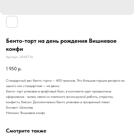
Бенто-торт на день рождения Вишневое
конфи
Артикул:
2448736
1 950
р.
Стандартный вес бенто-торта — 400 граммов. Это большая порция десерта на
одного или стандартная — на двоих.
Бенто-торт упакован в крафтовый бокс, в комплекте идет праздничное
оформление - вилка, свеча из пчелиного воска ручной работы, открытка,
конфетти, блески. Дополнительно бенто упакован в прозрачный пакет.
Бисквит: Шоколад
Начинки: Вишневое конфи
Смотрите также