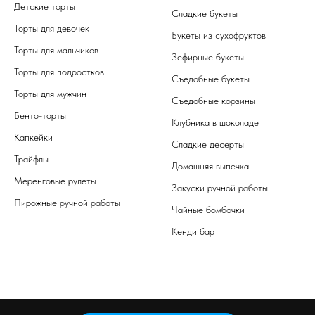
Детские торты
Сладкие букеты
Торты для девочек
Букеты из сухофруктов
Торты для мальчиков
Зефирные букеты
Торты для подростков
Съедобные букеты
Торты для мужчин
Съедобные корзины
Бенто-торты
Клубника в шоколаде
Капкейки
Сладкие десерты
Трайфлы
Домашняя выпечка
Меренговые рулеты
Закуски ручной работы
Пирожные ручной работы
Чайные бомбочки
Кенди бар