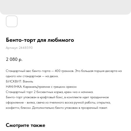
Бенто-торт для любимого
Артикул:
2448590
2 080
р.
Стандартный вес бенто-торта — 400 граммов. Это большая порция десерта на
одного или стандартная — на двоих.
БИСКВИТ: Ваниль
НАЧИНКА: Карамель/пралине с грецким орехом
Стандартный торт 2 бисквитных коржа, крем-чиз и начинка.
Бенто-торт упакован в крафтовый бокс, в комплекте идет праздничное
оформление - вилка, свеча из пчелиного воска ручной работы, открытка,
конфетти, блески. Дополнительно бенто упакован в прозрачный пакет.
Смотрите также