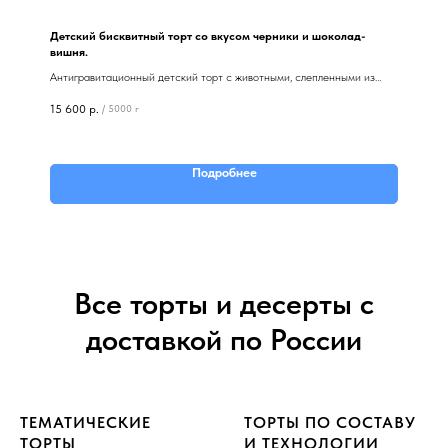
Детский бисквитный торт со вкусом черники и шоколад-
вишня.
Антигравитационный детский торт с животными, слепленными из
мастики, шоколадными шарами и цветами с перьями из вафельной
15 600
р.
/
5000 г
бумаги.
Подробнее
Все торты и десерты с
доставкой по России
ТЕМАТИЧЕСКИЕ
ТОРТЫ ПО СОСТАВУ
ТОРТЫ
И ТЕХНОЛОГИИ