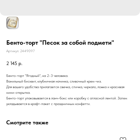
Бенто-торт "Песок за собой подмети"
Артикул:
2449097
2 145
р.
Бенто-торт "Ягодный", на 2-3 человека.
Ванильный бисквит, клубничная начинка, сливочный крем-чиз.
Для вашего удобства прилагается свечка, спичка, чиркало, ложка и красивая
мини-открытка.
Бенто-торт упаковывается в ланч-бокс или коробку с атласной лентой. Затем
укладывается в крафт-пакет с праздничным конфетти.
Смотрите также