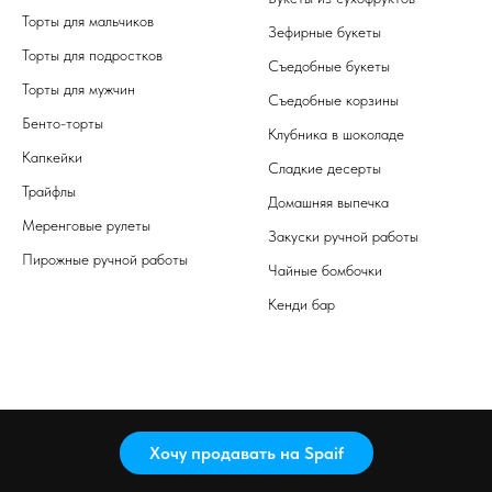
Торты для мальчиков
Зефирные букеты
Торты для подростков
Съедобные букеты
Торты для мужчин
Съедобные корзины
Бенто-торты
Клубника в шоколаде
Капкейки
Сладкие десерты
Трайфлы
Домашняя выпечка
Меренговые рулеты
Закуски ручной работы
Пирожные ручной работы
Чайные бомбочки
Кенди бар
Хочу продавать на Spaif