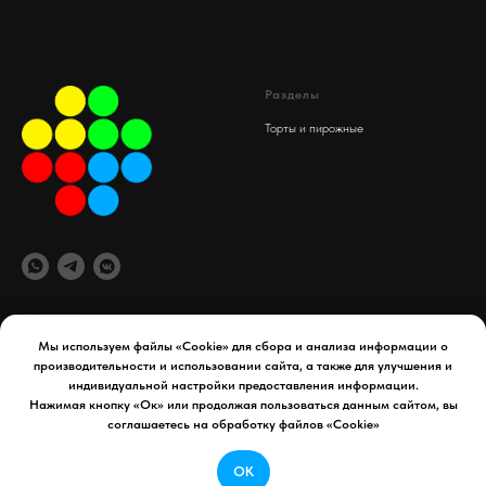
Разделы
Торты и пирожные
© 2025 Spaif
Мы используем файлы «Cookie» для сбора и анализа информации о
производительности и использовании сайта, а также для улучшения и
офис компании
Документы
индивидуальной настройки предоставления информации.
maydex.store@gmail.com
Реквизиты компании
Нажимая кнопку «Ок» или продолжая пользоваться данным сайтом, вы
Уфа, 50 лет СССР д. 34
Политика конфиденциальности
соглашаетесь на обработку файлов «Cookie»
Телефон:
8 927 954 65 41
Договор оферты
ОК