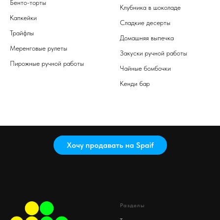
Бенто-торты
Клубника в шоколаде
Капкейки
Сладкие десерты
Трайфлы
Домашняя выпечка
Меренговые рулеты
Закуски ручной работы
Пирожные ручной работы
Чайные бомбочки
Кенди бар
Хочу продавать на Spaif
Разделы