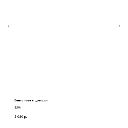
Бенто торт с цветами
450г
2 080
р.