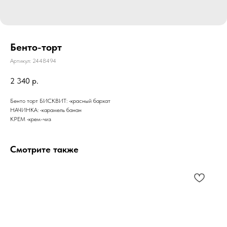
Бенто-торт
Артикул:
2448494
2 340
р.
Бенто торт БИСКВИТ: •красный бархат
НАЧИНКА: •карамель банан
КРЕМ •крем-чиз
Смотрите также