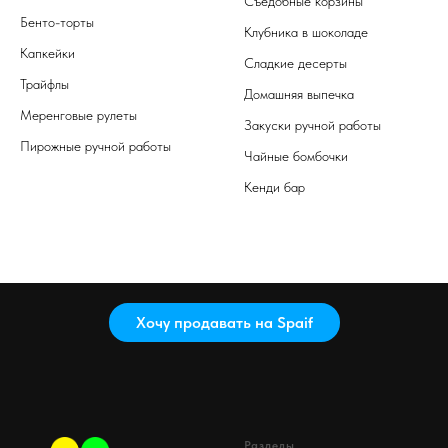
Съедобные корзины
Бенто-торты
Клубника в шоколаде
Капкейки
Сладкие десерты
Трайфлы
Домашняя выпечка
Меренговые рулеты
Закуски ручной работы
Пирожные ручной работы
Чайные бомбочки
Кенди бар
Хочу продавать на Spaif
Разделы