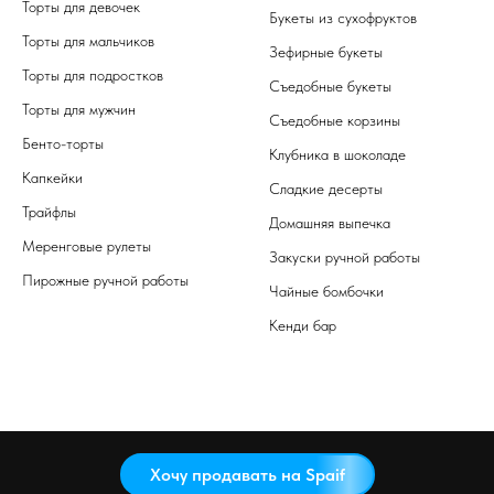
Торты для девочек
Букеты из сухофруктов
Торты для мальчиков
Зефирные букеты
Торты для подростков
Съедобные букеты
Торты для мужчин
Съедобные корзины
Бенто-торты
Клубника в шоколаде
Капкейки
Сладкие десерты
Трайфлы
Домашняя выпечка
Меренговые рулеты
Закуски ручной работы
Пирожные ручной работы
Чайные бомбочки
Кенди бар
Хочу продавать на Spaif