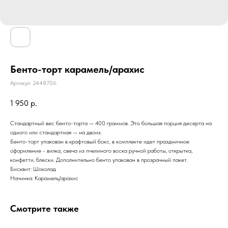
Бенто-торт карамель/арахис
Артикул:
2448706
1 950
р.
Стандартный вес бенто-торта — 400 граммов. Это большая порция десерта на
одного или стандартная — на двоих.
Бенто-торт упакован в крафтовый бокс, в комплекте идет праздничное
оформление - вилка, свеча из пчелиного воска ручной работы, открытка,
конфетти, блески. Дополнительно бенто упакован в прозрачный пакет.
Бисквит: Шоколад
Начинка: Карамель/арахис
Смотрите также