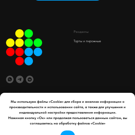
Разделы
Торты и пирожные
© 2025 Spaif
Мы используем файлы «Cookie» для сбора и анализа информации о
производительности и использовании сайта, а также для улучшения и
офис компании
Документы
индивидуальной настройки предоставления информации.
maydex.store@gmail.com
Реквизиты компании
Нажимая кнопку «Ок» или продолжая пользоваться данным сайтом, вы
Уфа, 50 лет СССР д. 34
Политика конфиденциальности
соглашаетесь на обработку файлов «Cookie»
Телефон:
8 927 954 65 41
Договор оферты