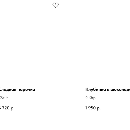
Сладкая парочка
Клубника в шоколад
1250г
400гр.
5 720
р.
1 950
р.