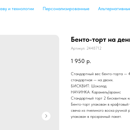
аву и технологии
Персонализированные
Альтернативны
Бенто-торт на де
Артикул:
2448712
1 950
р.
Стандартный вес бенто-торта — 4
стандартная — на двоих.
БИСКВИТ: Шоколад
НАЧИНКА: Карамель/арахис
Стандартный торт 2 бисквитных ко
Бенто-торт упакован в крафтовый 
свеча из пчелиного воска ручной 
упакован в прозрачный пакет.