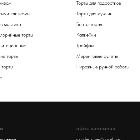
чизом
Торты для подростков
тыми сливками
Торты для мужчин
ез мастики
Бенто-торты
лорийные торты
Капкейки
витационные
Трайфлы
кие торты
Меренговые рулеты
 торты
Пирожные ручной работы
ы
лы
офис компании
пирожные
maydex.store@gmail.com