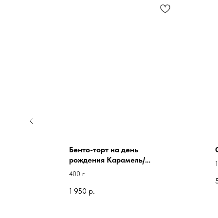
Бенто-торт на день
го
рождения Карамель/
пралине
400 г
1 950
р.