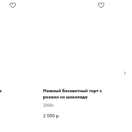
е
Нежный бисквитный торт с
розами из шоколада
2000г
2 000
р.