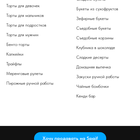
Торты для девочек
Букеты из сухофруктов
Торты для мальчиков
Зефирные букеты
Торты для подростков
Съедобные букеты
Торты для мужчин
Съедобные корзины
Бенто-торты
Клубника в шоколаде
Капкейки
Сладкие десерты
Трайфлы
Домашняя выпечка
Меренговые рулеты
Закуски ручной работы
Пирожные ручной работы
Чайные бомбочки
Кенди бар
Хочу продавать на Spaif