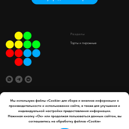
Разделы
Торты и пирожные
© 2025 Spaif
Мы используем файлы «Cookie» для сбора и анализа информации о
производительности и использовании сайта, а также для улучшения и
офис компании
Документы
индивидуальной настройки предоставления информации.
maydex.store@gmail.com
Реквизиты компании
Нажимая кнопку «Ок» или продолжая пользоваться данным сайтом, вы
Уфа, 50 лет СССР д. 34
Политика конфиденциальности
соглашаетесь на обработку файлов «Cookie»
Телефон:
8 927 954 65 41
Договор оферты