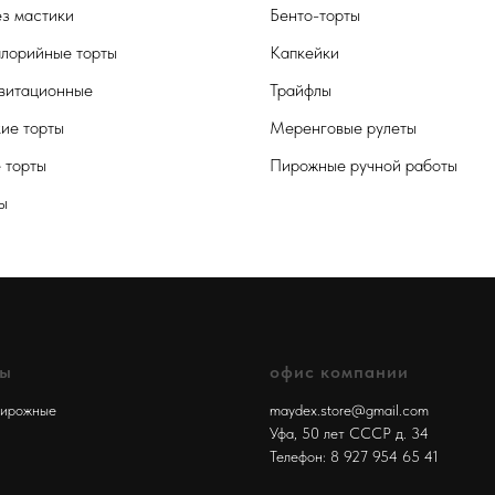
ез мастики
Бенто-торты
лорийные торты
Капкейки
витационные
Трайфлы
кие торты
Меренговые рулеты
 торты
Пирожные ручной работы
ы
лы
офис компании
пирожные
maydex.store@gmail.com
Уфа, 50 лет СССР д. 34
Телефон:
8 927 954 65 41