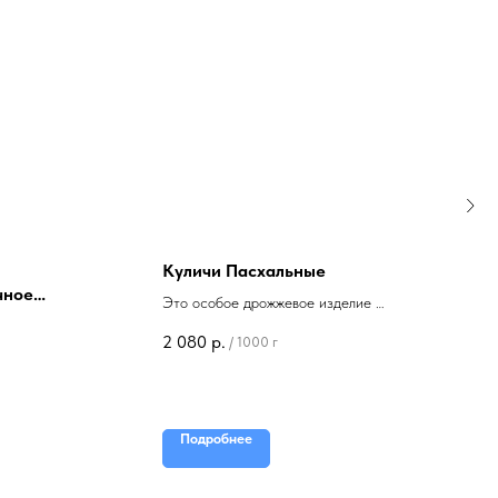
Куличи Пасхальные
чное
Это особое дрожжевое изделие с
богатой историей и глубоким
2 080
р.
/
1000 г
символическим значением.
Подробнее