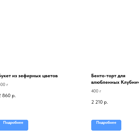
Букет из зефирных цветов
Бенто-торт для
влюбленных Клубни
400 г
конфи
400 г
2 860
р.
2 210
р.
Подробнее
Подробнее