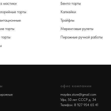
ез мастики
Бенто-торты
лорийные торты
Капкейки
витационные
Трайфлы
кие торты
Меренговые рулеты
 торты
Пирожные ручной работы
ы
лы
офис компании
пирожные
maydex.store@gmail.com
Уфа, 50 лет СССР д. 34
Телефон:
8 927 954 65 41