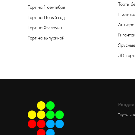
Торты б
Торт на 1 сентября
Низкока
Торт на Новый год
Антигра
Торт на Хэллоуин
Гигантс
Торт на выпускной
Ярусные
3D-торт
Разде
Торты и 