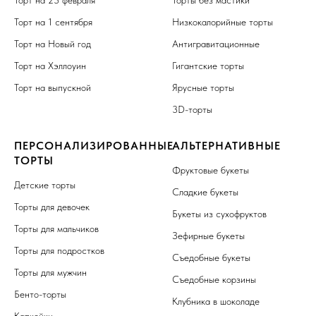
Торт на 1 сентября
Низкокалорийные торты
Торт на Новый год
Антигравитационные
Торт на Хэллоуин
Гигантские торты
Торт на выпускной
Ярусные торты
3D-торты
ПЕРСОНАЛИЗИРОВАННЫЕ
АЛЬТЕРНАТИВНЫЕ
ТОРТЫ
Фруктовые букеты
Детские торты
Сладкие букеты
Торты для девочек
Букеты из сухофруктов
Торты для мальчиков
Зефирные букеты
Торты для подростков
Съедобные букеты
Торты для мужчин
Съедобные корзины
Бенто-торты
Клубника в шоколаде
Капкейки