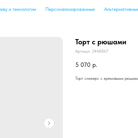
аву и технологии
Персонализированные
Альтернативны
Торт с рюшами
Артикул:
2448867
5 070
р.
Торт сникерс с кремовыми рюшам