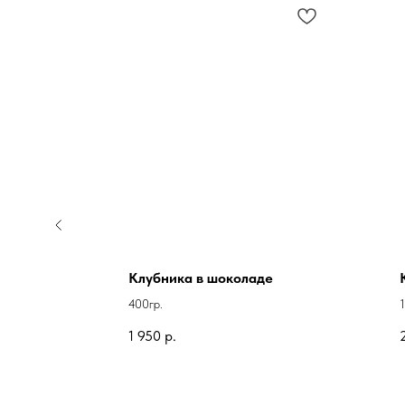
Клубника в шоколаде
400гр.
 форме
1 950
р.
ого
феру