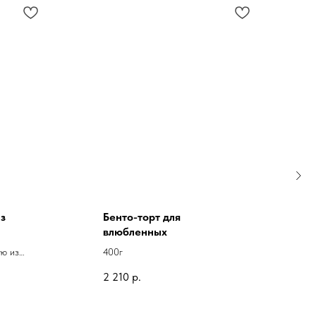
з
Бенто-торт для
влюбленных
ую из
400г
ада.
2 210
р.