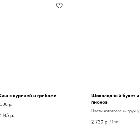
Киш с курицей и грибами
Шоколадный букет и
пионов
1500гр.
Цветы изготовлены вручн
2 145
р.
молочного и белого шокол
2 730
р.
/
1 уп
Букет из 17 штук.
Вес: 900 грамм