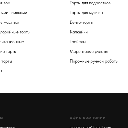
чизом
Торты для подростков
тыми сливками
Торты для мужчин
ез мастики
Бенто-торты
лорийные торты
Капкейки
витационные
Трайфлы
кие торты
Меренговые рулеты
 торты
Пирожные ручной работы
ы
лы
офис компании
пирожные
maydex.store@gmail.com