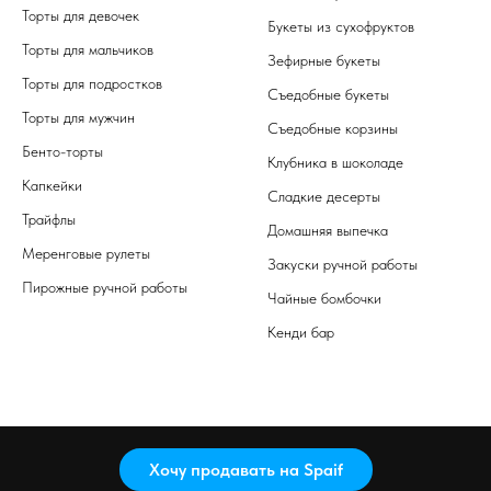
Торты для девочек
Букеты из сухофруктов
Торты для мальчиков
Зефирные букеты
Торты для подростков
Съедобные букеты
Торты для мужчин
Съедобные корзины
Бенто-торты
Клубника в шоколаде
Капкейки
Сладкие десерты
Трайфлы
Домашняя выпечка
Меренговые рулеты
Закуски ручной работы
Пирожные ручной работы
Чайные бомбочки
Кенди бар
Хочу продавать на Spaif