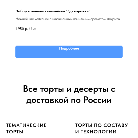
Набор ванильных капкейков "Единорожки"
Нежнейшие капкейки с насыщенным ванильным ароматом, покрытые
бархатистым кремом.
1 950
р.
/
1 уп
Вес: 800гр. Количество: 8 штук.
Подробнее
Все торты и десерты с
доставкой по России
ТЕМАТИЧЕСКИЕ
ТОРТЫ ПО СОСТАВУ
ТОРТЫ
И ТЕХНОЛОГИИ