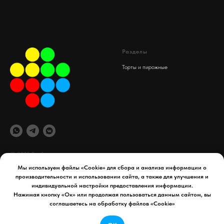
Разделы
Торты и пирожные
© 2025 Spaif
Мы используем файлы «Cookie» для сбора и анализа информации о
производительности и использовании сайта, а также для улучшения и
офис компании
Документы
индивидуальной настройки предоставления информации.
maydex.store@gmail.com
Реквизиты компании
Нажимая кнопку «Ок» или продолжая пользоваться данным сайтом, вы
Уфа, 50 лет СССР д. 34
Политика конфиденциальности
соглашаетесь на обработку файлов «Cookie»
Телефон:
8 927 954 65 41
Договор оферты