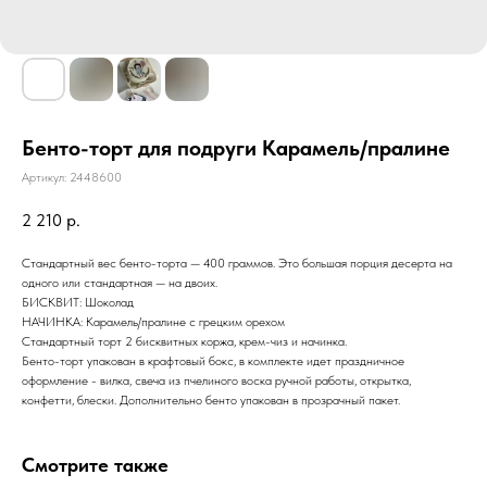
Бенто-торт для подруги Карамель/пралине
Артикул:
2448600
2 210
р.
Стандартный вес бенто-торта — 400 граммов. Это большая порция десерта на
одного или стандартная — на двоих.
БИСКВИТ: Шоколад
НАЧИНКА: Карамель/пралине с грецким орехом
Стандартный торт 2 бисквитных коржа, крем-чиз и начинка.
Бенто-торт упакован в крафтовый бокс, в комплекте идет праздничное
оформление - вилка, свеча из пчелиного воска ручной работы, открытка,
конфетти, блески. Дополнительно бенто упакован в прозрачный пакет.
Смотрите также