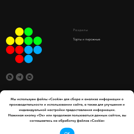
Разделы
Торты и пирожные
© 2025 Spaif
Мы используем файлы «Cookie» для сбора и анализа информации о
производительности и использовании сайта, а также для улучшения и
офис компании
Документы
индивидуальной настройки предоставления информации.
maydex.store@gmail.com
Реквизиты компании
Нажимая кнопку «Ок» или продолжая пользоваться данным сайтом, вы
Уфа, 50 лет СССР д. 34
Политика конфиденциальности
соглашаетесь на обработку файлов «Cookie»
Телефон:
8 927 954 65 41
Договор оферты
ОК