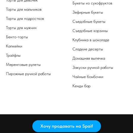
Букеты из сухофруктов
Торты для мальчиков
Зефирные букеты
Торты для подростков
Съедобные букеты
Торты для мужчин
Съедобные корзины
Бенто-торты
Клубника в шоколаде
Капкейки
Сладкие десерты
Трайфлы
Домашняя выпечка
Меренговые рулеты
Закуски ручной работы
Пирожные ручной работы
Чайные бомбочки
Кенди бар
Хочу продавать на Spaif