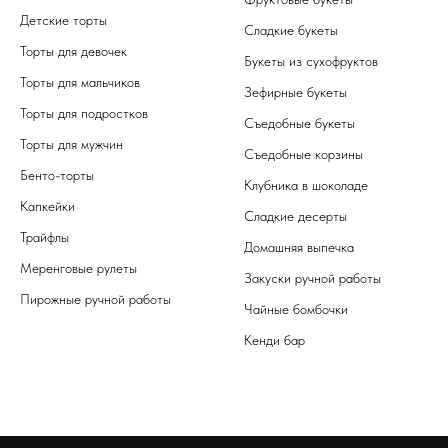
Детские торты
Сладкие букеты
Торты для девочек
Букеты из сухофруктов
Торты для мальчиков
Зефирные букеты
Торты для подростков
Съедобные букеты
Торты для мужчин
Съедобные корзины
Бенто-торты
Клубника в шоколаде
Капкейки
Сладкие десерты
Трайфлы
Домашняя выпечка
Меренговые рулеты
Закуски ручной работы
Пирожные ручной работы
Чайные бомбочки
Кенди бар