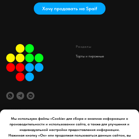
Хочу продавать на Spaif
Разделы
Торты и пирожные
© 2025 Spaif
Мы используем файлы «Cookie» для сбора и анализа информации о
производительности и использовании сайта, а также для улучшения и
офис компании
Документы
индивидуальной настройки предоставления информации.
maydex.store@gmail.com
Реквизиты компании
Нажимая кнопку «Ок» или продолжая пользоваться данным сайтом, вы