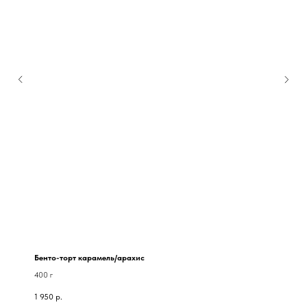
Бенто-торт карамель/арахис
400 г
1 950
р.