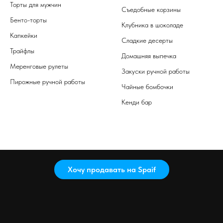
Торты для мужчин
Съедобные корзины
Бенто-торты
Клубника в шоколаде
Капкейки
Сладкие десерты
Трайфлы
Домашняя выпечка
Меренговые рулеты
Закуски ручной работы
Пирожные ручной работы
Чайные бомбочки
Кенди бар
Хочу продавать на Spaif