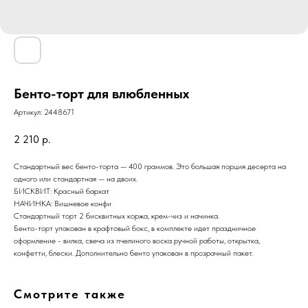
Бенто-торт для влюбленных
Артикул:
2448671
2 210
р.
Стандартный вес бенто-торта — 400 граммов. Это большая порция десерта на
одного или стандартная — на двоих.
БИСКВИТ: Красный бархат
НАЧИНКА: Вишневое конфи
Стандартный торт 2 бисквитных коржа, крем-чиз и начинка.
Бенто-торт упакован в крафтовый бокс, в комплекте идет праздничное
оформление - вилка, свеча из пчелиного воска ручной работы, открытка,
конфетти, блески. Дополнительно бенто упакован в прозрачный пакет.
Смотрите также