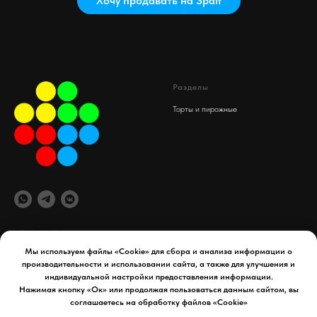
Хочу продавать на Spaif
Разделы
Торты и пирожные
© 2025 Spaif
Мы используем файлы «Cookie» для сбора и анализа информации о
производительности и использовании сайта, а также для улучшения и
офис компании
Документы
индивидуальной настройки предоставления информации.
maydex.store@gmail.com
Реквизиты компании
Нажимая кнопку «Ок» или продолжая пользоваться данным сайтом, вы
Уфа, 50 лет СССР д. 34
Политика конфиденциальности
соглашаетесь на обработку файлов «Cookie»
Телефон:
8 927 954 65 41
Договор оферты