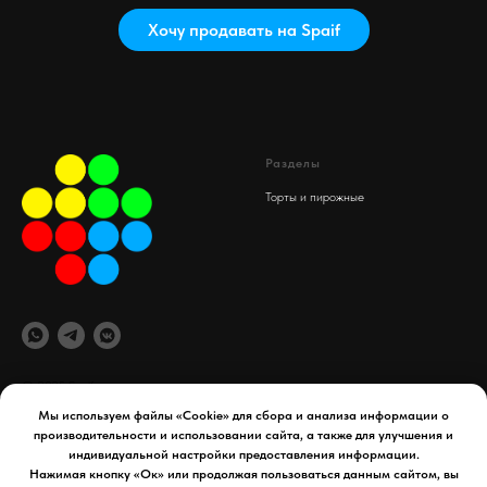
Хочу продавать на Spaif
Разделы
Торты и пирожные
© 2025 Spaif
Мы используем файлы «Cookie» для сбора и анализа информации о
производительности и использовании сайта, а также для улучшения и
офис компании
Документы
индивидуальной настройки предоставления информации.
maydex.store@gmail.com
Реквизиты компании
Нажимая кнопку «Ок» или продолжая пользоваться данным сайтом, вы