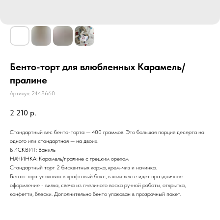
Бенто-торт для влюбленных Карамель/
пралине
Артикул:
2448660
2 210
р.
Стандартный вес бенто-торта — 400 граммов. Это большая порция десерта на
одного или стандартная — на двоих.
БИСКВИТ: Ваниль
НАЧИНКА: Карамель/пралине с грецким орехом
Стандартный торт 2 бисквитных коржа, крем-чиз и начинка.
Бенто-торт упакован в крафтовый бокс, в комплекте идет праздничное
оформление - вилка, свеча из пчелиного воска ручной работы, открытка,
конфетти, блески. Дополнительно бенто упакован в прозрачный пакет.