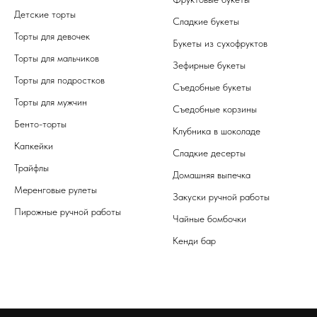
Детские торты
Сладкие букеты
Торты для девочек
Букеты из сухофруктов
Торты для мальчиков
Зефирные букеты
Торты для подростков
Съедобные букеты
Торты для мужчин
Съедобные корзины
Бенто-торты
Клубника в шоколаде
Капкейки
Сладкие десерты
Трайфлы
Домашняя выпечка
Меренговые рулеты
Закуски ручной работы
Пирожные ручной работы
Чайные бомбочки
Кенди бар