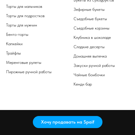
Торты для мальчиков
Зефирные букеты
Торты для подростков
Съедобные букеты
Торты для мужчин
Съедобные корзины
Бенто-торты
Клубника в шоколаде
Капкейки
Сладкие десерты
Трайфлы
Домашняя выпечка
Меренговые рулеты
Закуски ручной работы
Пирожные ручной работы
Чайные бомбочки
Кенди бар
Хочу продавать на Spaif