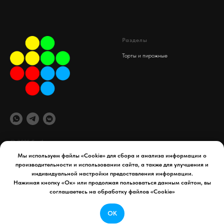
Разделы
Торты и пирожные
© 2025 Spaif
Мы используем файлы «Cookie» для сбора и анализа информации о
производительности и использовании сайта, а также для улучшения и
офис компании
Документы
индивидуальной настройки предоставления информации.
maydex.store@gmail.com
Реквизиты компании
Нажимая кнопку «Ок» или продолжая пользоваться данным сайтом, вы
Уфа, 50 лет СССР д. 34
Политика конфиденциальности
соглашаетесь на обработку файлов «Cookie»
Телефон:
8 927 954 65 41
Договор оферты
ОК