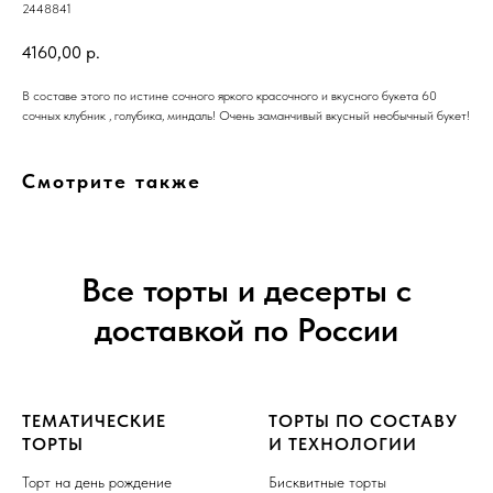
2448841
4160,00
р.
В составе этого по истине сочного яркого красочного и вкусного букета 60
сочных клубник , голубика, миндаль! Очень заманчивый вкусный необычный букет!
Смотрите также
Все торты и десерты с
доставкой по России
ТЕМАТИЧЕСКИЕ
ТОРТЫ ПО СОСТАВУ
ТОРТЫ
И ТЕХНОЛОГИИ
Торт на день рождение
Бисквитные торты