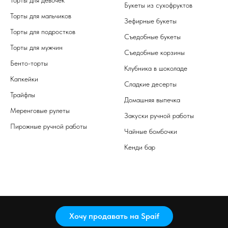
Букеты из сухофруктов
Торты для мальчиков
Зефирные букеты
Торты для подростков
Съедобные букеты
Торты для мужчин
Съедобные корзины
Бенто-торты
Клубника в шоколаде
Капкейки
Сладкие десерты
Трайфлы
Домашняя выпечка
Меренговые рулеты
Закуски ручной работы
Пирожные ручной работы
Чайные бомбочки
Кенди бар
Хочу продавать на Spaif