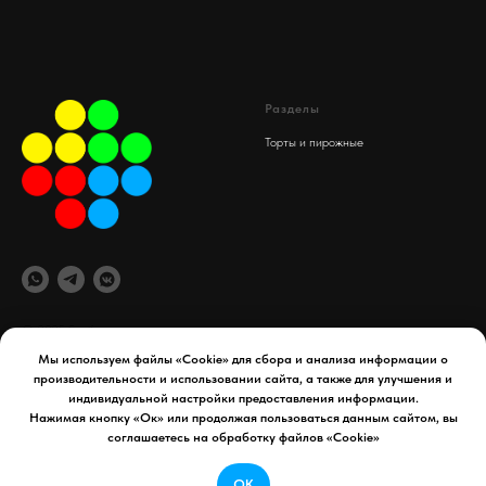
Разделы
Торты и пирожные
© 2025 Spaif
Мы используем файлы «Cookie» для сбора и анализа информации о
производительности и использовании сайта, а также для улучшения и
офис компании
Документы
индивидуальной настройки предоставления информации.
maydex.store@gmail.com
Реквизиты компании
Нажимая кнопку «Ок» или продолжая пользоваться данным сайтом, вы
Уфа, 50 лет СССР д. 34
Политика конфиденциальности
соглашаетесь на обработку файлов «Cookie»
Телефон:
8 927 954 65 41
Договор оферты
ОК