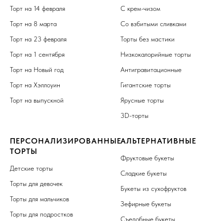
Торт на 14 февраля
С крем-чизом
Торт на 8 марта
Со взбитыми сливками
Торт на 23 февраля
Торты без мастики
Торт на 1 сентября
Низкокалорийные торты
Торт на Новый год
Антигравитационные
Торт на Хэллоуин
Гигантские торты
Торт на выпускной
Ярусные торты
3D-торты
ПЕРСОНАЛИЗИРОВАННЫЕ
АЛЬТЕРНАТИВНЫЕ
ТОРТЫ
Фруктовые букеты
Детские торты
Сладкие букеты
Торты для девочек
Букеты из сухофруктов
Торты для мальчиков
Зефирные букеты
Торты для подростков
Съедобные букеты