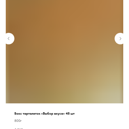
Бокс тарталеток «Выбор вкуса» 48 шт
800г