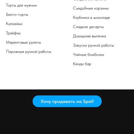
Торты для мужчин
Съедобные корзины
Бенто-торты
Клубника в шоколаде
Капкейки
Сладкие десерты
Трайфлы
Домашняя выпечка
Меренговые рулеты
Закуски ручной работы
Пирожные ручной работы
Чайные бомбочки
Кенди бар
Хочу продавать на Spaif