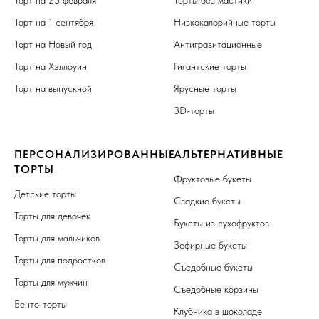
Торт на 1 сентября
Низкокалорийные торты
Торт на Новый год
Антигравитационные
Торт на Хэллоуин
Гигантские торты
Торт на выпускной
Ярусные торты
3D-торты
ПЕРСОНАЛИЗИРОВАННЫЕ
АЛЬТЕРНАТИВНЫЕ
ТОРТЫ
Фруктовые букеты
Детские торты
Сладкие букеты
Торты для девочек
Букеты из сухофруктов
Торты для мальчиков
Зефирные букеты
Торты для подростков
Съедобные букеты
Торты для мужчин
Съедобные корзины
Бенто-торты
Клубника в шоколаде