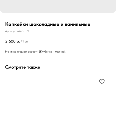
Капкейки шоколадные и ванильные
Артикул:
2448559
2 600
р.
/
1 уп
Начинка ягодная ассорти (Клубника и малина).
Смотрите также