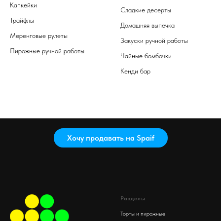
Капкейки
Сладкие десерты
Трайфлы
Домашняя выпечка
Меренговые рулеты
Закуски ручной работы
Пирожные ручной работы
Чайные бомбочки
Кенди бар
Хочу продавать на Spaif
Разделы
Торты и пирожные