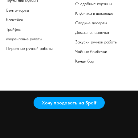
Торты для мужчин
Съедобные корзины
Бенто-торты
Клубника в шоколаде
Капкейки
Сладкие десерты
Трайфлы
Домашняя выпечка
Меренговые рулеты
Закуски ручной работы
Пирожные ручной работы
Чайные бомбочки
Кенди бар
Хочу продавать на Spaif