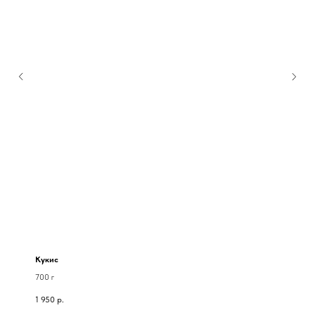
Кукис
700 г
1 950
р.