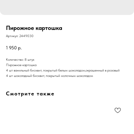
Пирожное картошка
Артикул:
2449030
1 950
р.
Количество: 8 штук
Пирожное картошка
4 шт ванильный бисквит, покрытый белым шоколадом,окрашенный в розовый
4 шт шоколадный бисквит, покрытый молочным шоколадом
Смотрите также