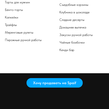
Торты для мужчин
Съедобные корзины
Бенто-торты
Клубника в шоколаде
Капкейки
Сладкие десерты
Трайфлы
Домашняя выпечка
Меренговые рулеты
Закуски ручной работы
Пирожные ручной работы
Чайные бомбочки
Кенди бар
Хочу продавать на Spaif