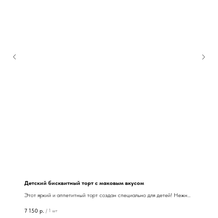
Детский бисквитный торт с маковым вкусом
Этот яркий и аппетитный торт создан специально для детей! Нежные
маковые бисквитные коржи, пропитанные сладким кремом, порадуют
7 150
р.
/
1 шт
малышей своим насыщенным вкусом и привлекательным внешним