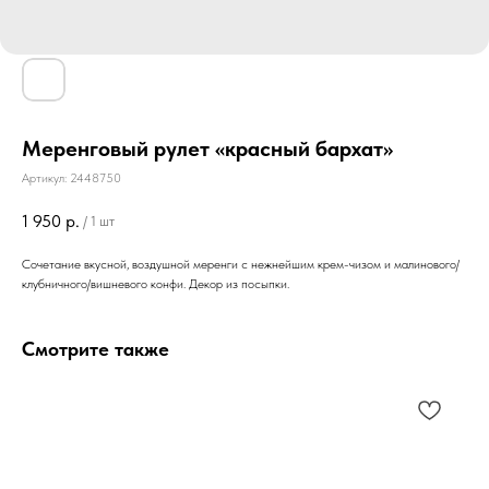
Меренговый рулет «красный бархат»
Артикул:
2448750
1 950
р.
/
1 шт
Сочетание вкусной, воздушной меренги с нежнейшим крем-чизом и малинового/
клубничного/вишневого конфи. Декор из посыпки.
Смотрите также