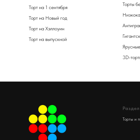
Торты б
Торт на 1 сентября
Низкока
Торт на Новый год
Антигра
Торт на Хэллоуин
Гигантс
Торт на выпускной
Ярусные
3D-торт
Разде
Торты и 