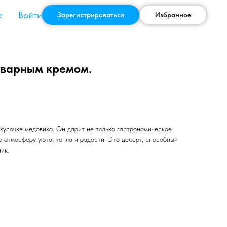
Войти
е
Зарегистрироваться
Избранное
аварным кремом.
 кусочке медовика. Он дарит не только гастрономическое
ю атмосферу уюта, тепла и радости. Это десерт, способный
ик.