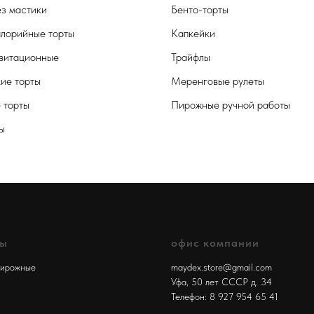
ез мастики
Бенто-торты
лорийные торты
Капкейки
витационные
Трайфлы
кие торты
Меренговые рулеты
 торты
Пирожные ручной работы
ы
лы
офис компании
пирожные
maydex.store@gmail.com
Уфа, 50 лет СССР д. 34
Телефон:
8 927 954 65 41