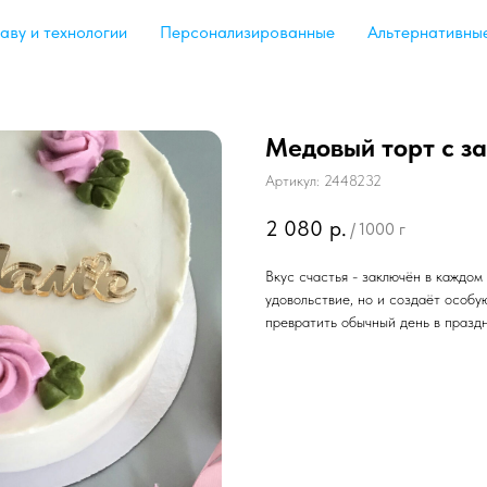
аву и технологии
Персонализированные
Альтернативны
Медовый торт с з
Артикул:
2448232
2 080
р.
/
1000 г
Вкус счастья - заключён в каждом
удовольствие, но и создаёт особу
превратить обычный день в праздн