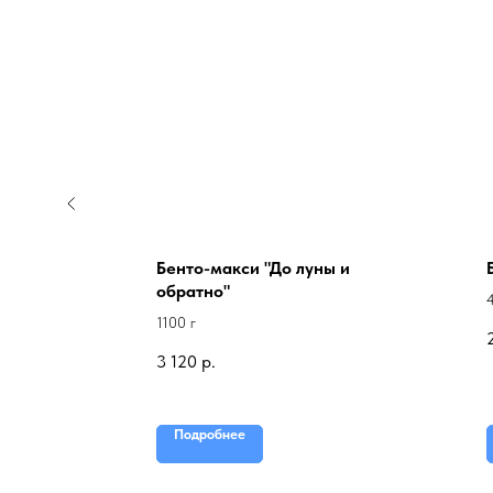
рный
Бенто-макси "До луны и
обратно"
1100 г
3 120
р.
Подробнее