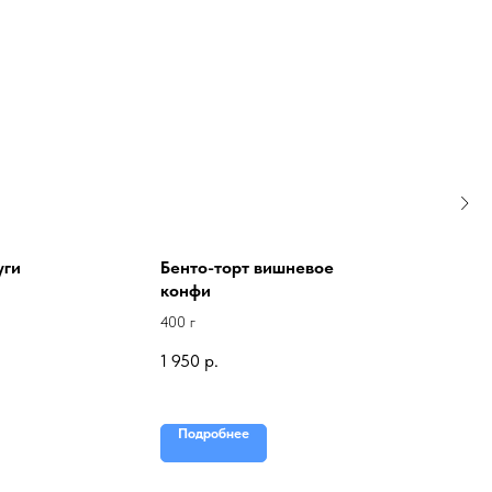
уги
Бенто-торт вишневое
конфи
400 г
1 950
р.
Подробнее