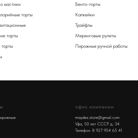
ез мастики
Бенто-торты
лорийные торты
Капкейки
витационные
Трайфлы
кие торты
Меренговые рулеты
 торты
Пирожные ручной работы
ы
лы
офис компании
пирожные
maydex.store@gmail.com
Уфа, 50 лет СССР д. 34
Телефон:
8 927 954 65 41