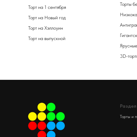
Торты б
Торт на 1 сентября
Низкока
Торт на Новый год
Антигра
Торт на Хэллоуин
Гигантс
Торт на выпускной
Ярусные
3D-торт
Разде
Торты и 