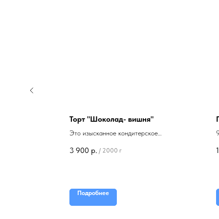
Торт "Шоколад- вишня"
Это изысканное кондитерское
изделие, где насыщенный
3 900
р.
/
2000 г
шоколадный вкус сочетается с
нежной текстурой бисквита.
Идеальный выбор для любителей
шоколада.
Подробнее