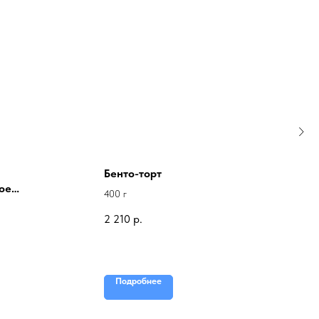
Бенто-торт
ое
400 г
2 210
р.
Подробнее