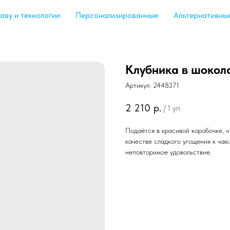
аву и технологии
Персонализированные
Альтернативны
Клубника в шокол
Артикул:
2448371
2 210
р.
/
1 уп
Подаётся в красивой коробочке, ч
качестве сладкого угощения к чаю
неповторимое удовольствие.