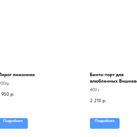
Пирог лимонник
Бенто-торт для
влюбленных Вишнев
900гр.
конфи
400 г
1 950
р.
2 210
р.
Подробнее
Подробнее