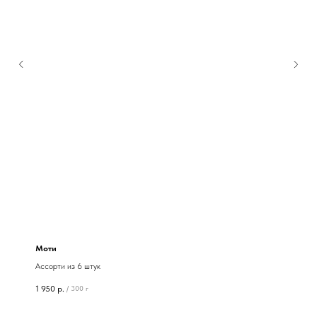
Моти
Ассорти из 6 штук
1 950
р.
/
300 г