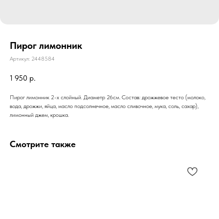
Пирог лимонник
Артикул:
2448584
1 950
р.
Пирог лимонник 2-х слойный. Диаметр 26см. Состав: дрожжевое тесто (молоко,
вода, дрожжи, яйца, масло подсолнечное, масло сливочное, мука, соль, сахар),
лимонный джем, крошка.
Смотрите также