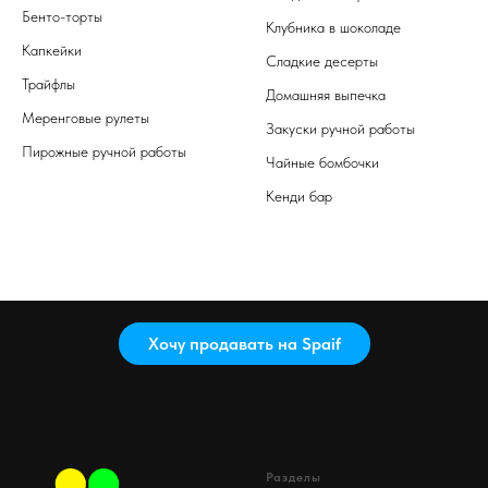
Бенто-торты
Клубника в шоколаде
Капкейки
Сладкие десерты
Трайфлы
Домашняя выпечка
Меренговые рулеты
Закуски ручной работы
Пирожные ручной работы
Чайные бомбочки
Кенди бар
Хочу продавать на Spaif
Разделы