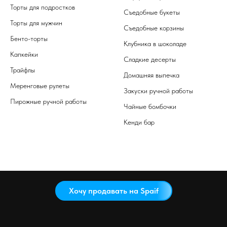
Торты для подростков
Съедобные букеты
Торты для мужчин
Съедобные корзины
Бенто-торты
Клубника в шоколаде
Капкейки
Сладкие десерты
Трайфлы
Домашняя выпечка
Меренговые рулеты
Закуски ручной работы
Пирожные ручной работы
Чайные бомбочки
Кенди бар
Хочу продавать на Spaif