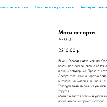
аву и технологии
Персонализированные
Альтернативны
Моти ассорти
2448845
2210,00
р.
Вкусы: Розовая матча-малина, Ор
воздушное, легкое, словно облачк
и очень популярные. Презент, ко
Десерт Моти можно коротко описа
выглядит, как маленький шарик из 
Текстура таких пирожных уникальна
упругая.
Моти считается лёгким и удобным 
дополнительных ароматизаторов.