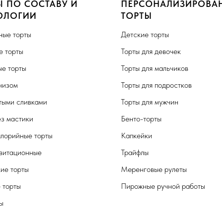
Ы ПО СОСТАВУ И
ПЕРСОНАЛИЗИРОВА
ОЛОГИИ
ТОРТЫ
ные торты
Детские торты
 торты
Торты для девочек
е торты
Торты для мальчиков
чизом
Торты для подростков
тыми сливками
Торты для мужчин
ез мастики
Бенто-торты
лорийные торты
Капкейки
витационные
Трайфлы
кие торты
Меренговые рулеты
 торты
Пирожные ручной работы
ы