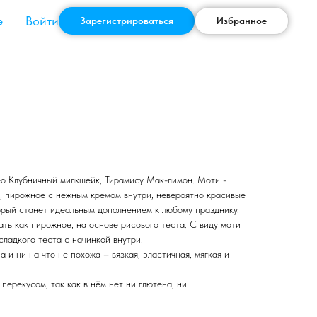
Войти
е
Зарегистрироваться
Избранное
ео Клубничный милкшейк, Тирамису Мак-лимон. Моти -
о, пирожное с нежным кремом внутри, невероятно красивые
торый станет идеальным дополнением к любому празднику.
ть как пирожное, на основе рисового теста. С виду моти
сладкого теста с начинкой внутри.
 и ни на что не похожа – вязкая, эластичная, мягкая и
перекусом, так как в нём нет ни глютена, ни