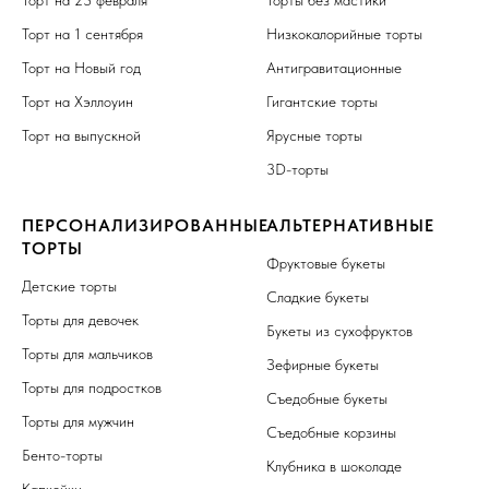
Торт на 1 сентября
Низкокалорийные торты
Торт на Новый год
Антигравитационные
Торт на Хэллоуин
Гигантские торты
Торт на выпускной
Ярусные торты
3D-торты
ПЕРСОНАЛИЗИРОВАННЫЕ
АЛЬТЕРНАТИВНЫЕ
ТОРТЫ
Фруктовые букеты
Детские торты
Сладкие букеты
Торты для девочек
Букеты из сухофруктов
Торты для мальчиков
Зефирные букеты
Торты для подростков
Съедобные букеты
Торты для мужчин
Съедобные корзины
Бенто-торты
Клубника в шоколаде
Капкейки