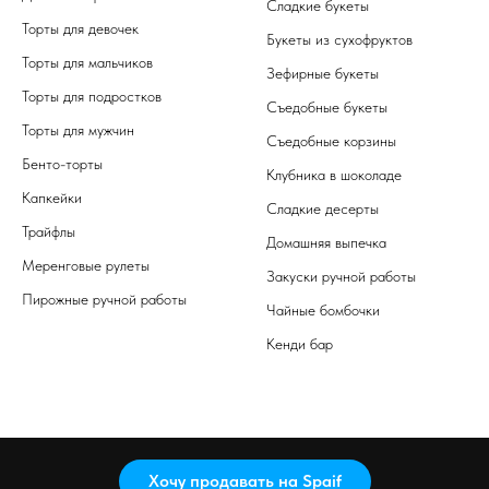
Сладкие букеты
Торты для девочек
Букеты из сухофруктов
Торты для мальчиков
Зефирные букеты
Торты для подростков
Съедобные букеты
Торты для мужчин
Съедобные корзины
Бенто-торты
Клубника в шоколаде
Капкейки
Сладкие десерты
Трайфлы
Домашняя выпечка
Меренговые рулеты
Закуски ручной работы
Пирожные ручной работы
Чайные бомбочки
Кенди бар
Хочу продавать на Spaif