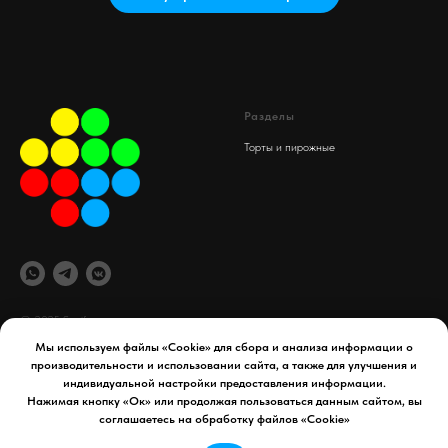
Разделы
Торты и пирожные
© 2025 Spaif
Мы используем файлы «Cookie» для сбора и анализа информации о
производительности и использовании сайта, а также для улучшения и
офис компании
Документы
индивидуальной настройки предоставления информации.
maydex.store@gmail.com
Реквизиты компании
Нажимая кнопку «Ок» или продолжая пользоваться данным сайтом, вы
Уфа, 50 лет СССР д. 34
Политика конфиденциальности
соглашаетесь на обработку файлов «Cookie»
Телефон:
8 927 954 65 41
Договор оферты