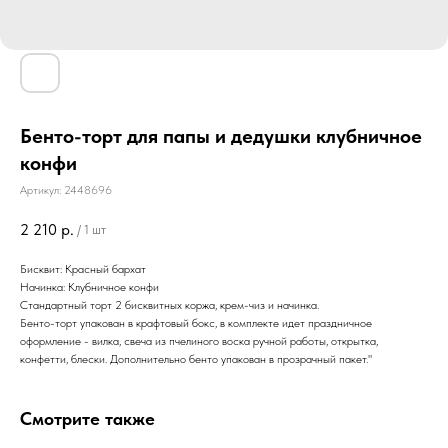
Бенто-торт для папы и дедушки клубничное
конфи
Артикул:
2448696
2 210
р.
/
1 шт
Бисквит: Красный бархат
Начинка: Клубничное конфи
Стандартный торт 2 бисквитных коржа, крем-чиз и начинка.
Бенто-торт упакован в крафтовый бокс, в комплекте идет праздничное
оформление - вилка, свеча из пчелиного воска ручной работы, открытка,
конфетти, блески. Дополнительно бенто упакован в прозрачный пакет."
Смотрите также