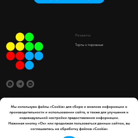
Разделы
Торты и пирожные
© 2025 Spaif
Мы используем файлы «Cookie» для сбора и анализа информации о
производительности и использовании сайта, а также для улучшения и
офис компании
Документы
индивидуальной настройки предоставления информации.
maydex.store@gmail.com
Реквизиты компании
Нажимая кнопку «Ок» или продолжая пользоваться данным сайтом, вы
Уфа, 50 лет СССР д. 34
Политика конфиденциальности
соглашаетесь на обработку файлов «Cookie»
Телефон:
8 927 954 65 41
Договор оферты