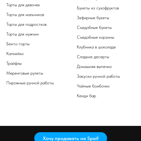
Торты для девочек
Букеты из сухофруктов
Торты для мальчиков
Зефирные букеты
Торты для подростков
Съедобные букеты
Торты для мужчин
Съедобные корзины
Бенто-торты
Клубника в шоколаде
Капкейки
Сладкие десерты
Трайфлы
Домашняя выпечка
Меренговые рулеты
Закуски ручной работы
Пирожные ручной работы
Чайные бомбочки
Кенди бар
Хочу продавать на Spaif