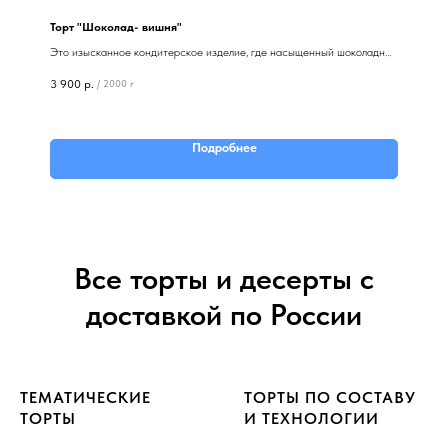
Торт "Шоколад- вишня"
Это изысканное кондитерское изделие, где насыщенный шоколадный
вкус сочетается с нежной текстурой бисквита. Идеальный выбор для
3 900
р.
/
2000 г
любителей шоколада.
Подробнее
Все торты и десерты с
доставкой по России
ТЕМАТИЧЕСКИЕ
ТОРТЫ ПО СОСТАВУ
ТОРТЫ
И ТЕХНОЛОГИИ