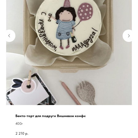
Бенто-торт для подруги Вишневое конфи
400г
2 210
р.