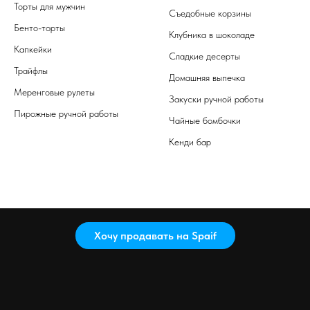
Торты для мужчин
Съедобные корзины
Бенто-торты
Клубника в шоколаде
Капкейки
Сладкие десерты
Трайфлы
Домашняя выпечка
Меренговые рулеты
Закуски ручной работы
Пирожные ручной работы
Чайные бомбочки
Кенди бар
Хочу продавать на Spaif