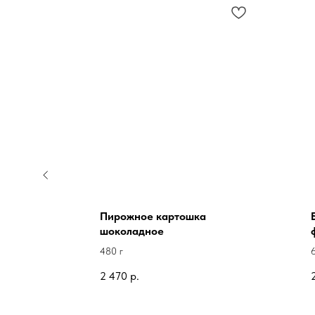
ей
Пирожное картошка
шоколадное
шней —
ние
480 г
где
2 470
р.
ета
 нежным