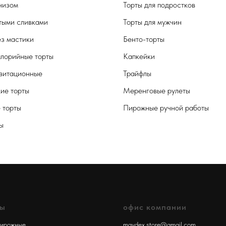
чизом
Торты для подростков
тыми сливками
Торты для мужчин
ез мастики
Бенто-торты
лорийные торты
Капкейки
витационные
Трайфлы
кие торты
Меренговые рулеты
 торты
Пирожные ручной работы
ы
лы
офис компании
пирожные
maydex.store@gmail.com