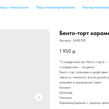
аву и технологии
Персонализированные
Альтернативны
Бенто-торт карам
Артикул:
2448708
1 950
р.
"Стандартный вес бенто-торта — 
стандартная — на двоих.
Бенто-торт упакован в крафтовый 
свеча из пчелиного воска ручной 
упакован в прозрачный пакет.
Бисквит:
Шоколад
Начинка:
Карамель/пралине с грецким орех