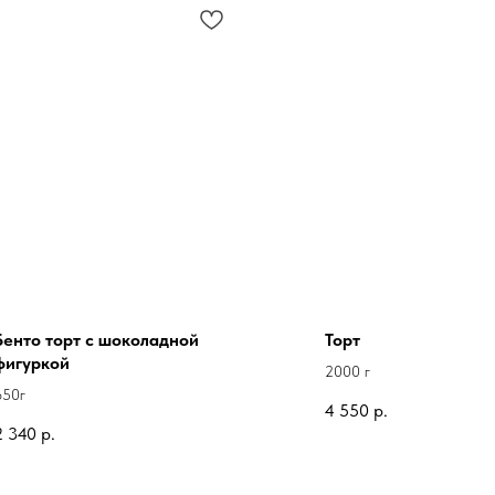
Бенто торт с шоколадной
Торт
фигуркой
2000 г
650г
4 550
р.
2 340
р.