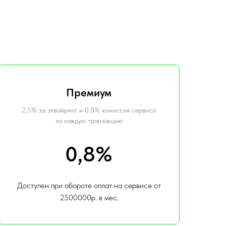
Премиум
2,5% за эквайринг и 0,8% комиссия сервиса
за каждую транзакцию
0,8%
Доступен при обороте оплат на сервисе от
2500000р. в мес.